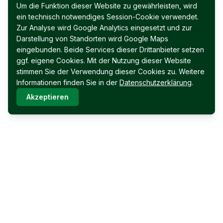
Um die Funktion dieser Website zu gewährleisten, wird
ein technisch notwendiges Session-Cookie verwendet.
Zur Analyse wird Google Analytics eingesetzt und zur
Darstellung von Standorten wird Google Maps
eingebunden. Beide Services dieser Drittanbieter setzen
ggf. eigene Cookies. Mit der Nutzung dieser Website
stimmen Sie der Verwendung dieser Cookies zu. Weitere
Informationen finden Sie in der
Datenschutzerklärung
.
Akzeptieren
Immobilien Permoser Ges.m.b.H.
Schubertallee 12
7202 Bad Sauerbrunn