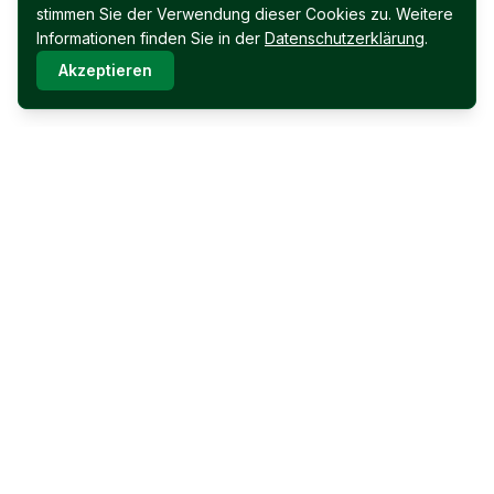
stimmen Sie der Verwendung dieser Cookies zu. Weitere
Informationen finden Sie in der
Datenschutzerklärung
.
Akzeptieren
Immobilien Permoser Ges.m.b.H.
Schubertallee 12
7202 Bad Sauerbrunn
Facebook
Instagram