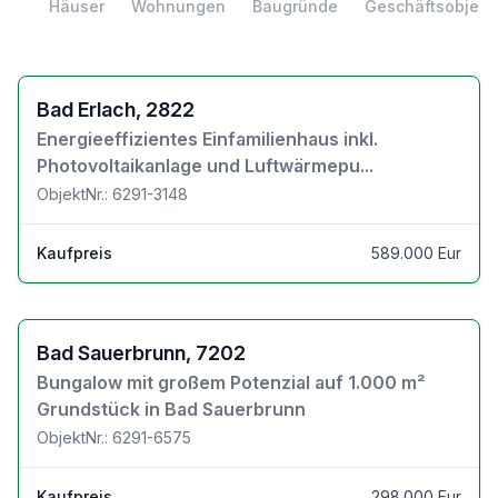
Häuser
Wohnungen
Baugründe
Geschäftsobjekt
Zu den Objektdetails
Bad Erlach, 2822
Energieeffizientes Einfamilienhaus inkl.
Photovoltaikanlage und Luftwärmepu...
ObjektNr.: 6291-3148
Kaufpreis
589.000 Eur
Zu den Objektdetails
Bad Sauerbrunn, 7202
Bungalow mit großem Potenzial auf 1.000 m²
Grundstück in Bad Sauerbrunn
ObjektNr.: 6291-6575
Kaufpreis
298.000 Eur