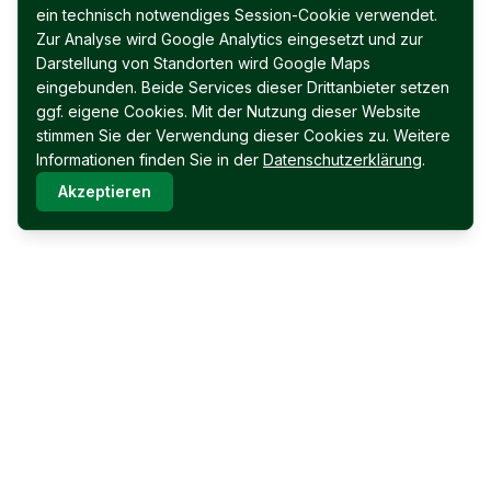
ein technisch notwendiges Session-Cookie verwendet.
Zur Analyse wird Google Analytics eingesetzt und zur
Darstellung von Standorten wird Google Maps
eingebunden. Beide Services dieser Drittanbieter setzen
ggf. eigene Cookies. Mit der Nutzung dieser Website
stimmen Sie der Verwendung dieser Cookies zu. Weitere
Informationen finden Sie in der
Datenschutzerklärung
.
Akzeptieren
Immobilien Permoser Ges.m.b.H.
Schubertallee 12
7202 Bad Sauerbrunn