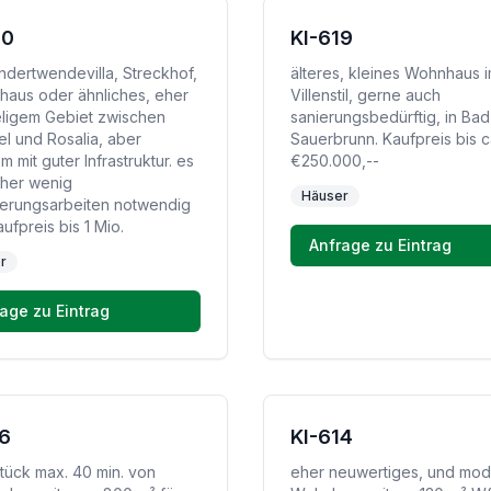
20
KI-619
ndertwendevilla, Streckhof,
älteres, kleines Wohnhaus 
haus oder ähnliches, eher
Villenstil, gerne auch
eligem Gebiet zwischen
sanierungsbedürftig, in Bad
l und Rosalia, aber
Sauerbrunn. Kaufpreis bis c
m mit guter Infrastruktur. es
€250.000,--
 her wenig
Häuser
erungsarbeiten notwendig
aufpreis bis 1 Mio.
Anfrage zu Eintrag
r
age zu Eintrag
16
KI-614
tück max. 40 min. von
eher neuwertiges, und mo