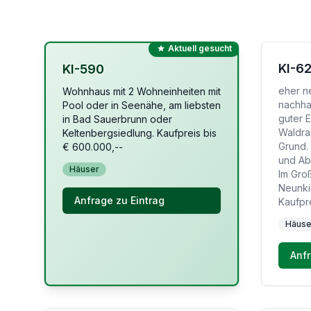
Aktuell gesucht
KI-6
KI-590
eher n
Wohnhaus mit 2 Wohneinheiten mit
nachha
Pool oder in Seenähe, am liebsten
guter 
in Bad Sauerbrunn oder
Waldra
Keltenbergsiedlung. Kaufpreis bis
Grund.
€ 600.000,--
und Abs
Häuser
Im Gro
Neunki
Anfrage zu Eintrag
Kaufpr
Häuse
Anfr