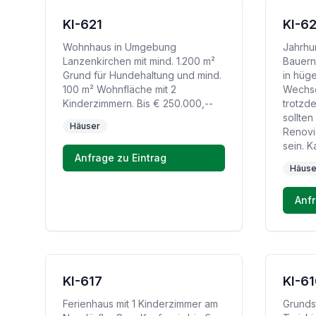
KI-621
KI-6
Wohnhaus in Umgebung
Jahrhu
Lanzenkirchen mit mind. 1.200 m²
Bauern
Grund für Hundehaltung und mind.
in hüg
100 m² Wohnfläche mit 2
Wechse
Kinderzimmern. Bis € 250.000,--
trotzde
sollten
Häuser
Renovi
sein. K
Anfrage zu Eintrag
Häuse
Anfr
KI-617
KI-6
Ferienhaus mit 1 Kinderzimmer am
Grunds