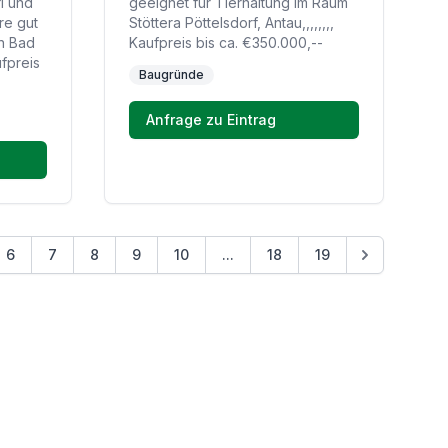
l und
geeignet für Tierhaltung im Raum
re gut
Stöttera Pöttelsdorf, Antau,,,,,,,,
en Bad
Kaufpreis bis ca. €350.000,--
fpreis
Baugründe
Anfrage zu Eintrag
6
7
8
9
10
...
18
19