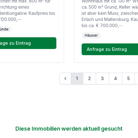
rchen mit max. 800 m² für
Wohnhaus mit ca. 130 m² Wf
rrichtung eines
ca. 500 m² Grund, Keller wä
lienbungalow. Kaufpreis bis
ist aber kein Muss; zwisch
 120.000,--
Erlach und Mattersburg. Kau
bis ca. € 700.000,--
ünde
Häuser
age zu Eintrag
Anfrage zu Eintrag
1
2
3
4
5
Diese Immobilien werden aktuell gesucht