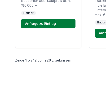
Neudörfler See. Kaufpreis bis €
Traiski
180.000,--
mdie E
Einfami
Häuser
max. €
Baugr
Anfrage zu Eintrag
Anfr
Zeige
1
bis
12
von
226
Ergebnissen