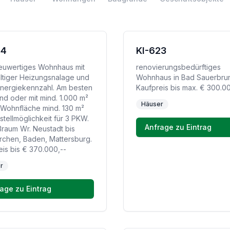
24
KI-623
euwertiges Wohnhaus mit
renovierungsbedürftiges
ltiger Heizungsnalage und
Wohnhaus in Bad Sauerbru
Energiekennzahl. Am besten
Kaufpreis bis max. € 300.00
nd oder mit mind. 1.000 m²
Häuser
 Wohnfläche mind. 130 m²
tellmöglichkeit für 3 PKW.
Anfrage zu Eintrag
ßraum Wr. Neustadt bis
rchen, Baden, Mattersburg.
eis bis € 370.000,--
r
age zu Eintrag