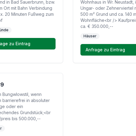
nd in Bad Sauerbrunn, bzw.
Wohnhaus in Wr. Neustadt, 
em Ort mit Bahn Verbindung
Ungar- oder Zehnerviertel m
x. 20 Minuten Fußweg zum
500 m² Grund und ca. 140 
of
Wohnfläche<br /> Kaufpreis
ca. € 350.000,--
ünde
Häuser
age zu Eintrag
Anfrage zu Eintrag
99
m Bungwlowstil, wenn
 barrierefrei in absoluter
ge oder ein
echendes Grundstück;<br
preis bis 500.000,--
r