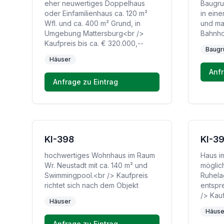
eher neuwertiges Doppelhaus
Baugru
oder Einfamilienhaus ca. 120 m²
in ein
Wfl. und ca. 400 m² Grund, in
und ma
Umgebung Mattersburg<br />
Bahnh
Kaufpreis bis ca. € 320.000,--
Baugr
Häuser
Anfr
Anfrage zu Eintrag
KI-398
KI-3
hochwertiges Wohnhaus im Raum
Haus i
Wr. Neustadt mit ca. 140 m² und
möglich
Swimmingpool.<br /> Kaufpreis
Ruhela
richtet sich nach dem Objekt
entspr
/> Kauf
Häuser
Häuse
Anfrage zu Eintrag