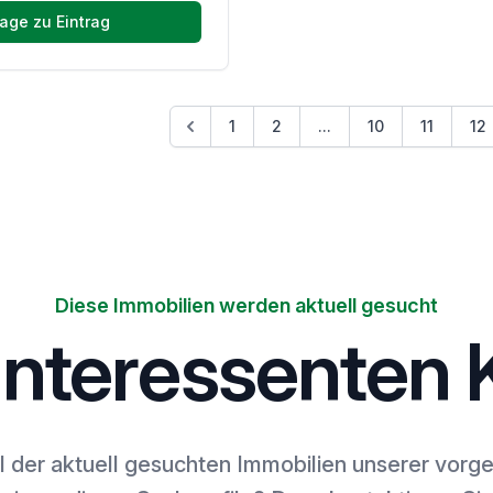
age zu Eintrag
1
2
...
10
11
12
Diese Immobilien werden aktuell gesucht
interessenten K
l der aktuell gesuchten Immobilien unserer vor