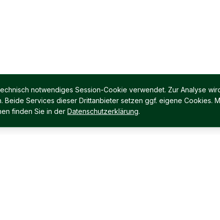
 technisch notwendiges Session-Cookie verwendet. Zur Analyse wird
Beide Services dieser Drittanbieter setzen ggf. eigene Cookies. M
en finden Sie in der
Datenschutzerklärung
.
Für Verkäufer
Für Käufer