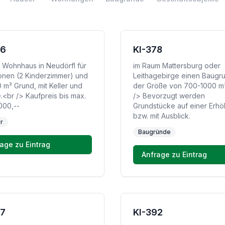
76
KI-378
 Wohnhaus in Neudörfl für
im Raum Mattersburg oder
onen (2 Kinderzimmer) und
Leithagebirge einen Baugru
 m² Grund, mit Keller und
der Größe von 700-1000 m
.<br /> Kaufpreis bis max.
/> Bevorzugt werden
000,--
Grundstücke auf einer Erh
bzw. mit Ausblick.
r
Baugründe
age zu Eintrag
Anfrage zu Eintrag
87
KI-392