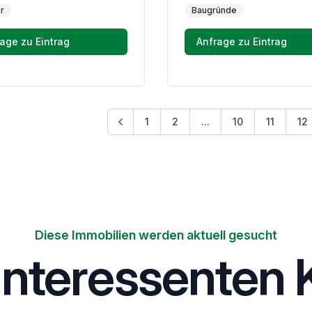
r
Baugründe
age zu Eintrag
Anfrage zu Eintrag
1
2
...
10
11
12
Diese Immobilien werden aktuell gesucht
interessenten K