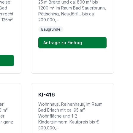
weise
25 m Breite und ca. 800 m² bis
 Bad
1.200 m² im Raum Bad Sauerbrunn,
n recht
Pöttsching, Neudörfl... bis ca.
b 125m²
200.000,--
Baugründe
Anfrage zu Eintrag
KI-416
er
Wohnhaus, Reihenhaus, im Raum
0 m²
Bad Erlach mit ca. 95 m²
der
Wohnfläche und 1-2
er ganz
Kinderzimmern. Kaufpreis bis €
300.000,--