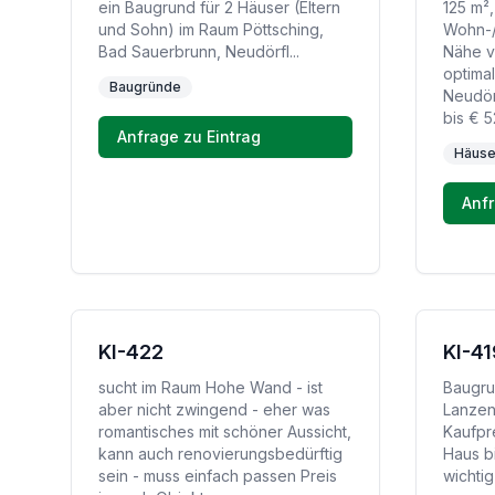
ein Baugrund für 2 Häuser (Eltern
125 m²
und Sohn) im Raum Pöttsching,
Wohn-/
Bad Sauerbrunn, Neudörfl...
Nähe v
optima
Baugründe
Neudörf
bis € 
Anfrage zu Eintrag
Häuse
Anfr
KI-422
KI-41
sucht im Raum Hohe Wand - ist
Baugru
aber nicht zwingend - eher was
Lanzen
romantisches mit schöner Aussicht,
Kaufpr
kann auch renovierungsbedürftig
Haus b
sein - muss einfach passen Preis
wichtig