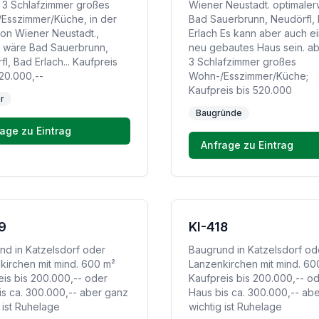
, 3 Schlafzimmer großes
Wiener Neustadt. optimaler
Esszimmer/Küche, in der
Bad Sauerbrunn, Neudörfl,
on Wiener Neustadt.,
Erlach Es kann aber auch ei
l wäre Bad Sauerbrunn,
neu gebautes Haus sein. a
l, Bad Erlach... Kaufpreis
3 Schlafzimmer großes
520.000,--
Wohn-/Esszimmer/Küche;
Kaufpreis bis 520.000
r
Baugründe
age zu Eintrag
Anfrage zu Eintrag
9
KI-418
nd in Katzelsdorf oder
Baugrund in Katzelsdorf od
kirchen mit mind. 600 m²
Lanzenkirchen mit mind. 60
eis bis 200.000,-- oder
Kaufpreis bis 200.000,-- o
is ca. 300.000,-- aber ganz
Haus bis ca. 300.000,-- ab
 ist Ruhelage
wichtig ist Ruhelage