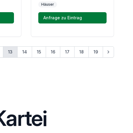
Häuser
Anfrage zu Eintrag
13
14
15
16
17
18
19
artei