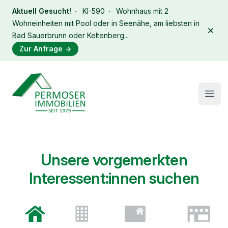
Aktuell Gesucht!
KI-590
Wohnhaus mit 2
Wohneinheiten mit Pool oder in Seenähe, am liebsten in
Dism
Bad Sauerbrunn oder Keltenberg...
Zur Anfrage
→
Immobilien Permoser Logo
Open
Unsere vorgemerkten
Interessent:innen suchen