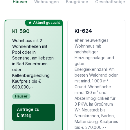
Häuser
Wohnungen
Baugründe
Geschäftsobjekt
Aktuell gesucht
KI-624
KI-590
eher neuwertiges
Wohnhaus mit 2
Wohnhaus mit
Wohneinheiten mit
nachhaltiger
Pool oder in
Heizungsnalage und
Seenähe, am liebsten
guter
in Bad Sauerbrunn
Energiekennzahl. Am
oder
besten Waldrand oder
Keltenbergsiedlung.
mit mind. 1.000 m²
Kaufpreis bis €
Grund. Wohnfläche
600.000,--
mind. 130 m² und
Häuser
Abstellmöglichkeit für
3 PKW. Im Großraum
Anfrage zu
Wr. Neustadt bis
Eintrag
Neunkirchen, Baden,
Mattersburg. Kaufpreis
bis € 370.000,--