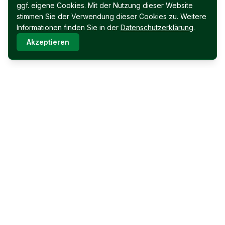
ggf. eigene Cookies. Mit der Nutzung dieser Website
stimmen Sie der Verwendung dieser Cookies zu. Weitere
Informationen finden Sie in der
Datenschutzerklärung
.
Akzeptieren
Immobilien Permoser Ges.m.b.H.
Schubertallee 12
7202 Bad Sauerbrunn
Facebook
Instagram