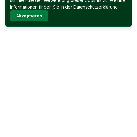
stimmen Sie der Verwendung dieser Cookies zu. Weitere
Informationen finden Sie in der
Datenschutzerklärung
.
Akzeptieren
Immobilien Permoser Ges.m.b.H.
Schubertallee 12
7202 Bad Sauerbrunn
Facebook
Instagram
Für Verkäufer
Immobilien Permoser