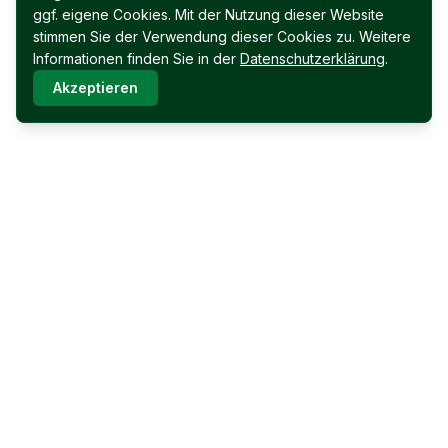
ggf. eigene Cookies. Mit der Nutzung dieser Website
stimmen Sie der Verwendung dieser Cookies zu. Weitere
Informationen finden Sie in der
Datenschutzerklärung
.
Akzeptieren
Immobilien Permoser Ges.m.b.H.
Schubertallee 12
7202 Bad Sauerbrunn
Facebook
Instagram