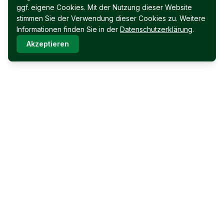
ggf. eigene Cookies. Mit der Nutzung dieser Website
stimmen Sie der Verwendung dieser Cookies zu. Weitere
Informationen finden Sie in der
Datenschutzerklärung
.
Akzeptieren
Immobilien Permoser Ges.m.b.H.
Schubertallee 12
7202 Bad Sauerbrunn
Facebook
Instagram