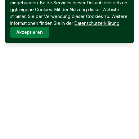
eingebunden. Beide Services dieser Drittanbieter setzen
ggf. eigene Cookies. Mit der Nutzung dieser Website
stimmen Sie der Verwendung dieser Cookies zu. Weitere
Informationen finden Sie in der
Datenschutzerklärung
.
Akzeptieren
Immobilien Permoser Ges.m.b.H.
Schubertallee 12
7202 Bad Sauerbrunn
Facebook
Instagram